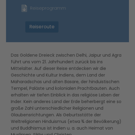
Reiseprogramm
Reiseroute
Das Goldene Dreieck zwischen Delhi, Jaipur und Agra
führt uns vom 21. Jahrhundert zurück bis ins
Mittelalter. Auf dieser Reise entdecken wir die
Geschichte und Kultur Indiens, dem Land der
Maharadschas und alten Basare, der hinduistischen
Tempel, Paläste und kolonialen Prachtbauten. Auch
erhalten wir tiefen Einblick in das religiöse Leben der
Inder. Kein anderes Land der Erde beherbergt eine so
große Zahl unterschiedlicher Religionen und
Glaubensrichtungen. Als Geburtsstätte der
Weltreligionen Hinduismus (etwa ¾ der Bevölkerung)
und Buddhismus ist Indien u. a. auch Heimat von
Muslimen, Sikhs und Christen.