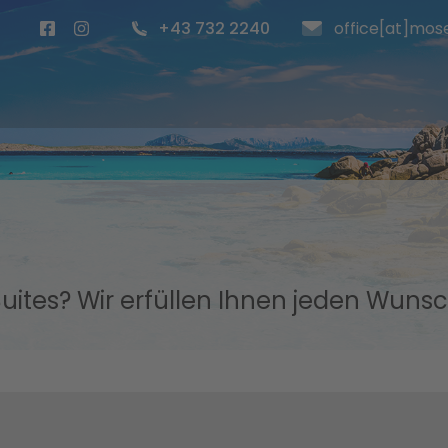
+43 732 2240
office[at]mose
ites? Wir erfüllen Ihnen jeden Wuns