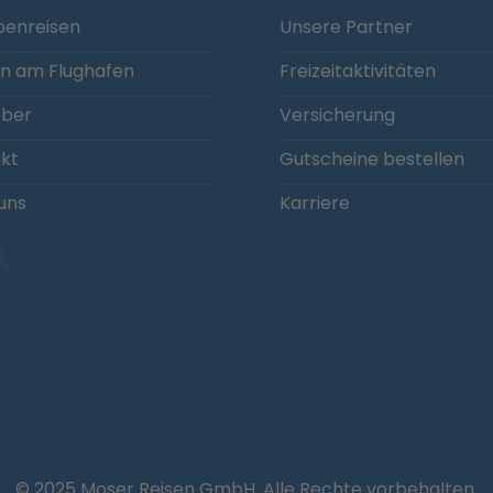
enreisen
Unsere Partner
n am Flughafen
Freizeitaktivitäten
eber
Versicherung
kt
Gutscheine bestellen
uns
Karriere
© 2025 Moser Reisen GmbH. Alle Rechte vorbehalten.