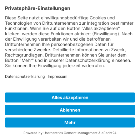
Indien
Goldenes Dreieck
24. Oktober - 01. November 2026
Auf dieser Reise entdecken wir die Geschichte und
Kultur Indiens, dem Land der Maharadschas und alten
Basare, der hinduistischen Tempel, Paläste und
kolonialen Prachtbauten.
ab € 2.500,—
Detail