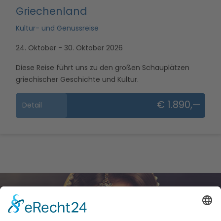
Griechenland
Kultur- und Genussreise
24. Oktober - 30. Oktober 2026
Diese Reise führt uns zu den großen Schauplätzen
griechischer Geschichte und Kultur.
€ 1.890,—
Detail