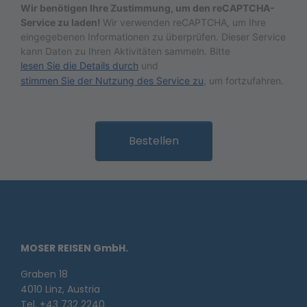
Wir benötigen Ihre Zustimmung, um den reCAPTCHA-
Service zu laden!
Wir verwenden reCAPTCHA, um Ihre
eingegebenen Informationen zu überprüfen. Dieser Service
kann Daten zu Ihren Aktivitäten sammeln. Bitte
lesen Sie die Details durch
und
stimmen Sie der Nutzung des Service zu
, um fortzufahren.
Bestellen
MOSER REISEN GmbH.
Graben 18
4010 Linz, Austria
Tel. +43 732 2240