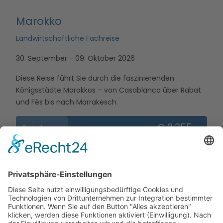
Marokko
Landwirtschaftliche Fachreise
30. September - 09. Oktober 2026
Diese Reise führt Sie durch die faszinierenden
Königsstädte Marokkos – von Casablanca über Rabat
und Fès bis nach Marrakesch.
€ 2.355,—
Detail