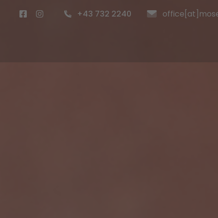
+43 732 2240
office[at]mose