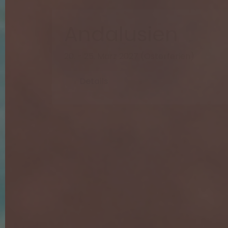
Andalusien
20. - 25. März 2027 (Osterferien)
Details