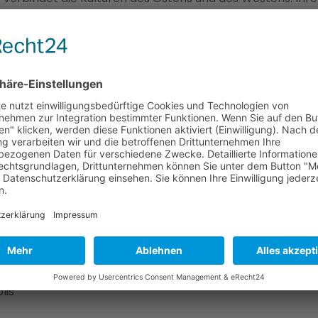
turen über das byzantinische Reich bis zum osmanischen
n die beeindruckende Vielfalt historischer Orte und
ltureller Tiefe.
şadası
lis