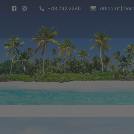
+43 732 2240
office[at]mose