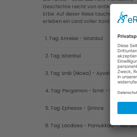
Geschichte reicht von antiken Hochkul
Erbe. Auf dieser Reise tauchen Sie ein i
erleben ein Land voller Kontraste und ku
1. Tag: Anreise - Istanbul
2. Tag: Istanbul
3. Tag: Iznik (Nicea) - Ayvalık
4. Tag: Pergamon - İzmir - Selçuk - Ku
5. Tag: Ephesos - Şirince
6. Tag: Laodizea - Pamukkale - Hierapo