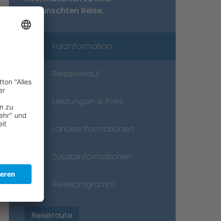
gewünschten Reise.
Kurzinformation
Reiseverlauf
Leistungen & Preis
Länderinformationen
Zusatzinformationen
Reiseprogramm
Reiseroute