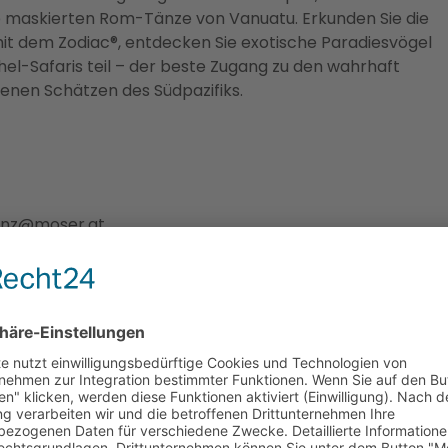
e maskierten Rom-Tänze von Vanuatu. Erkunden Sie die
it dem Zodiac®, entdecken Sie exotische Paradiesvögel
l-Safaris teil – der beste Zugang zu den wahrhaft
enen Schätzen des Südpazifiks.
linz@moser.at.
h), Western Australia nach Darwin
peete (Tahiti)