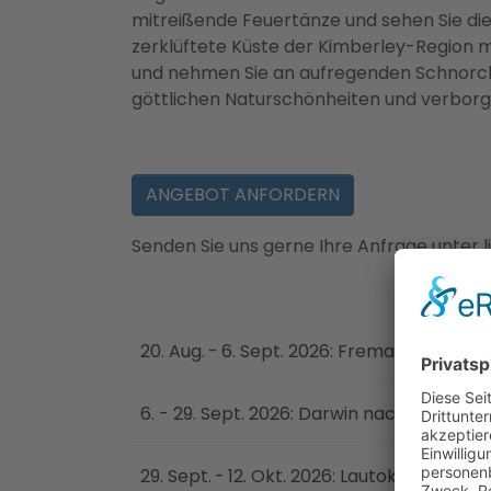
mitreißende Feuertänze und sehen Sie di
zerklüftete Küste der Kimberley-Region m
und nehmen Sie an aufregenden Schnorche
göttlichen Naturschönheiten und verborg
ANGEBOT ANFORDERN
Senden Sie uns gerne Ihre Anfrage unter 
20. Aug. - 6. Sept. 2026: Fremantle (Pert
6. - 29. Sept. 2026: Darwin nach Lautoka
29. Sept. - 12. Okt. 2026: Lautoka nach Pa