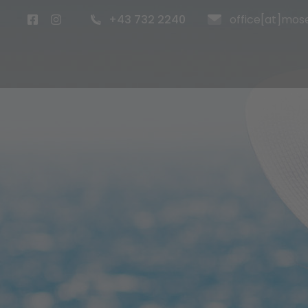
+43 732 2240
office[at]mose