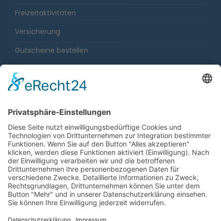
Freizeitaktivitäten
Versicherung
Gutscheine bestellen
Karriere
Impressum
Sitemap
Datenschutz
Barrierefreiheit
Gewinnspiele
Fahrgastrechtenovelle