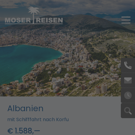
Skip to main content
Albanien
mit Schifffahrt nach Korfu
€ 1.588,—