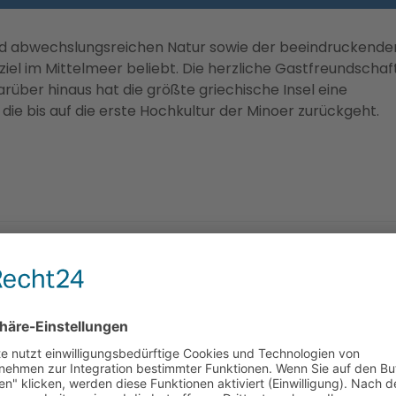
nd abwechslungsreichen Natur sowie der beeindruckende
iel im Mittelmeer beliebt. Die herzliche Gastfreundschaf
Darüber hinaus hat die größte griechische Insel eine
die bis auf die erste Hochkultur der Minoer zurückgeht.
klion
r Arkadi