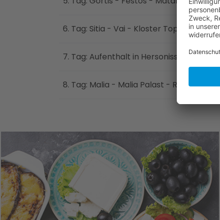
5. Tag: Gortis - Festos - Matala
6. Tag: Sitia - Vai - Kloster Toplou
7. Tag: Aufenthalt in Hersonissos bzw. Fa
8. Tag: Malia - Malia Palast - Rückflug