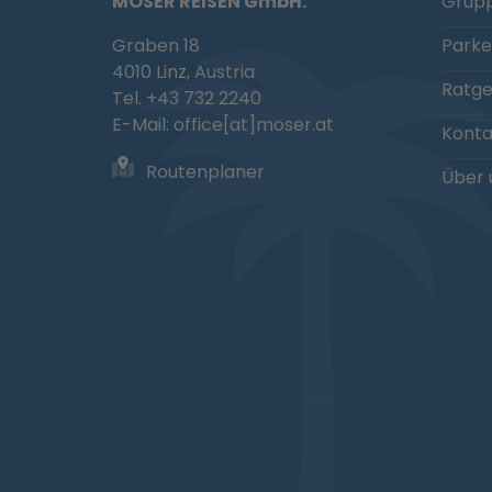
MOSER REISEN GmbH.
Grupp
Graben 18
Parke
4010 Linz, Austria
Ratg
Tel. +43 732 2240
E-Mail:
office[at]moser.at
Konta
Routenplaner
Über 