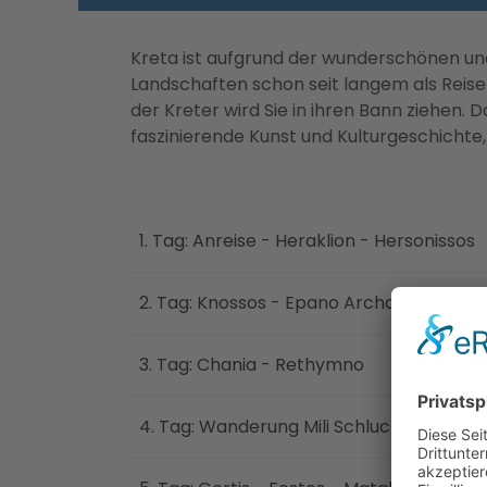
Kreta ist aufgrund der wunderschönen u
Landschaften schon seit langem als Reisez
der Kreter wird Sie in ihren Bann ziehen. 
faszinierende Kunst und Kulturgeschichte, 
1. Tag: Anreise - Heraklion - Hersonissos
2. Tag: Knossos - Epano Archanes - Hera
3. Tag: Chania - Rethymno
4. Tag: Wanderung Mili Schlucht - Kloste