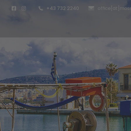
+43 732 2240
office[at]mose