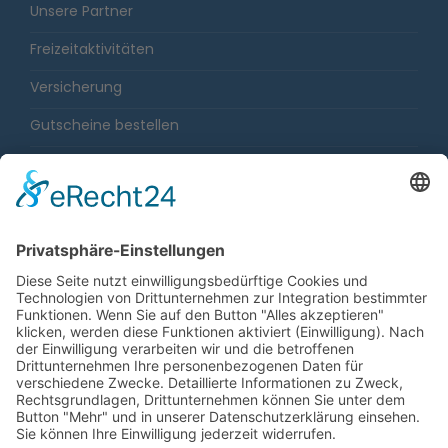
Unsere Partner
Freizeitaktivitäten
Versicherung
Gutscheine bestellen
Karriere
Impressum
Sitemap
Datenschutz
Barrierefreiheit
Gewinnspiele
Fahrgastrechtenovelle