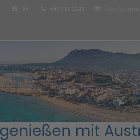
+43 732 2240
office[at]mose
enießen mit Austri