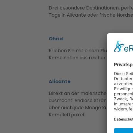
Drei besondere Destinationen, perfe
Tage in Alicante oder frische Nordsee
Ohrid
Erleben Sie mit einem Flug nach Ohr
Kombination aus reicher Geschichte,
Alicante
Direkt an der malerischen Costa Blan
ausmacht: Endlose Strände, köstlich
aber auch jede Menge Kultur und Sho
Komplettpaket.