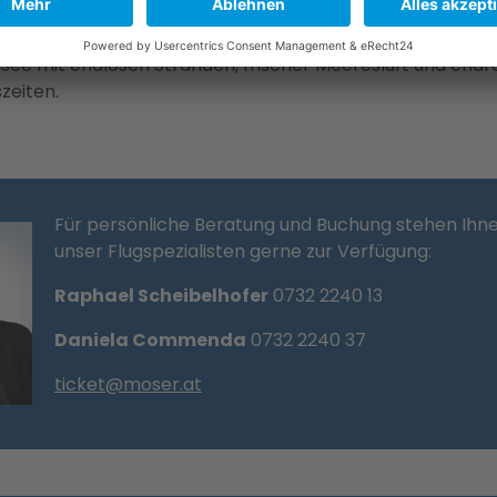
see mit endlosen Stränden, frischer Meeresluft und char
szeiten.
Für persönliche Beratung und Buchung stehen Ihn
unser Flugspezialisten gerne zur Verfügung:
Raphael Scheibelhofer
0732 2240 13
Daniela Commenda
0732 2240 37
ticket@moser.at