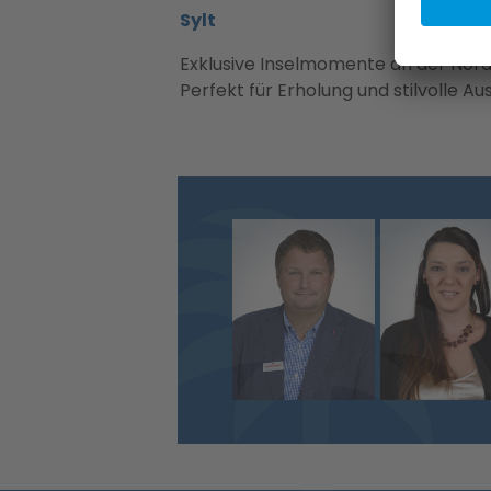
Sylt
Exklusive Inselmomente an der Nord
Perfekt für Erholung und stilvolle Au