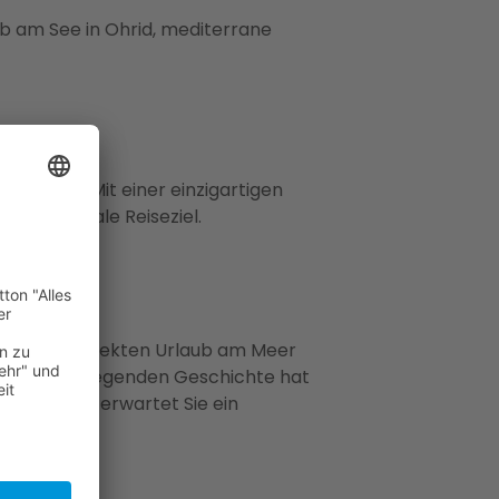
ub am See in Ohrid, mediterrane
doniens. Mit einer einzigartigen
d das ideale Reiseziel.
was einen perfekten Urlaub am Meer
 mit der aufregenden Geschichte hat
e fliegen, erwartet Sie ein