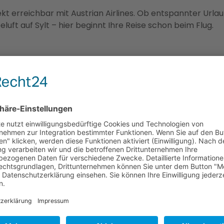
kt erreichbar mit Austrian Airlines. Ob entspannter Urla
luft auf Sylt – hier beginnt Ihre Reise schon beim Flug.
id eine der ältesten und faszinierendsten Städte Nordmaze
 atemberaubender Natur und kulturellen Schätzen ist Ohri
ca liegt die Hafenstadt Alicante. Hier finden Sie alles, 
e Speisen und Ruhe vor der Hektik des Alltags. Die Stadt
ppingmöglichkeiten zu bieten. Kurz: Wenn Sie nach Alicant